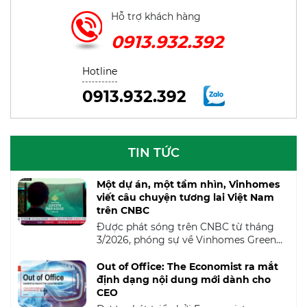
Hỗ trợ khách hàng
0913.932.392
Hotline
0913.932.392
TIN TỨC
Một dự án, một tầm nhìn, Vinhomes
viết câu chuyện tương lai Việt Nam
trên CNBC
Được phát sóng trên CNBC từ tháng
3/2026, phóng sự về Vinhomes Green
Paradise là một trong những dự án
truyền thông quốc tế nổi bật do Global
Out of Office: The Economist ra mắt
Book Corporation, đối tác và đại diện
định dạng nội dung mới dành cho
của CNBC tại Việt Nam, phối hợp triển
CEO
khai. Không chỉ giới thiệu một dự án đô