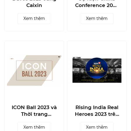
Caixin
Conference 2023
Trên SCMP
Xem thêm
Xem thêm
ICON Ball 2023 và
Rising India Real
Thời trang
Heroes 2023 trên
Thượng lưu
News18 và cơ hội
Xem thêm
xây dựng thương
Xem thêm