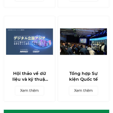
hiệu tại Ấn Độ
Hội thảo về dữ
Tổng hợp Sự
liệu và kỹ thuật
kiện Quốc tế
số 2023 do
NIKKEI tổ chức
Xem thêm
Xem thêm