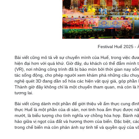
Festival Huế 2025 - 
Bài viết cũng mô tả về sự chuyển mình của Huế, trong việc đưa 
hiện đại hơn với quá khứ. Giờ đây, du khách có thể đắm mình 
(VR), nơi những công trình đã bị bào mòn bởi thời gian nay s
tác sống động, cho phép người xem khám phá những câu chuyện
nghệ quét 3D đang dần số hóa các hiện vật quý giá, góp phần 
Thành giờ đây không chỉ là một chuyến tham quan, mà còn là 
tương lai.
Bài viết cũng dành một phần để giới thiệu về ẩm thực cung đìn
thực Huế là một phần của di sản, nơi tinh hoa ẩm thực được nâ
mướt, là biểu tượng cho tình nghĩa vợ chồng hòa hợp. Bánh n
hảo giữa vị ngọt của đất và hương thơm của biển. Đặc biệt, c
trong chế biến mà còn phản ánh sự tinh tế và quyền quý của v