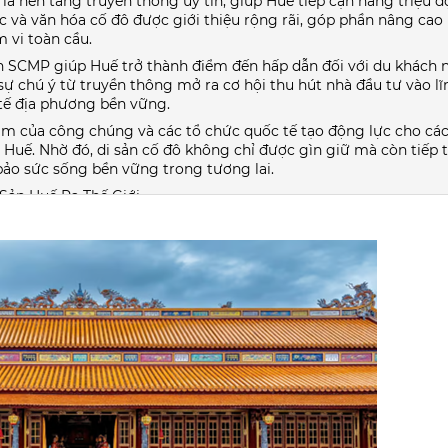
à nền tảng truyền thông uy tín, giúp Huế tiếp cận hàng triệu đ
 trúc và văn hóa cố đô được giới thiệu rộng rãi, góp phần nâng ca
 vi toàn cầu.
trên SCMP giúp Huế trở thành điểm đến hấp dẫn đối với du khách
 sự chú ý từ truyền thông mở ra cơ hội thu hút nhà đầu tư vào l
h tế địa phương bền vững.
tâm của công chúng và các tổ chức quốc tế tạo động lực cho cá
 Huế. Nhờ đó, di sản cố đô không chỉ được gìn giữ mà còn tiếp 
 bảo sức sống bền vững trong tương lai.
Sản Huế Ra Thế Giới
u truyền thông quốc tế tại Việt Nam