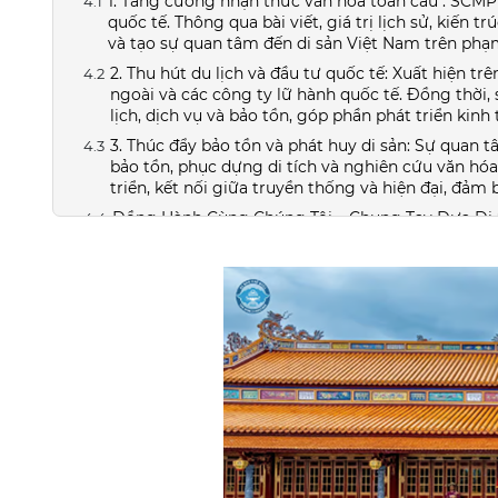
1. Tăng cường nhận thức văn hóa toàn cầu : SCMP l
quốc tế. Thông qua bài viết, giá trị lịch sử, kiến
và tạo sự quan tâm đến di sản Việt Nam trên phạm
2. Thu hút du lịch và đầu tư quốc tế: Xuất hiện 
ngoài và các công ty lữ hành quốc tế. Đồng thời,
lịch, dịch vụ và bảo tồn, góp phần phát triển kin
3. Thúc đẩy bảo tồn và phát huy di sản: Sự quan 
bảo tồn, phục dựng di tích và nghiên cứu văn hóa
triển, kết nối giữa truyền thống và hiện đại, đảm
Đồng Hành Cùng Chúng Tôi – Chung Tay Đưa Di 
Global Book Corporation: Đại diện của 18 thương hiệ