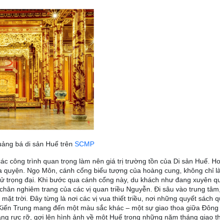
quảng bá di sản Huế trên
SCMP
ác công trình quan trọng làm nên giá trị trường tồn của Di sản Huế. 
hòa quyện. Ngọ Môn, cánh cổng biểu tượng của hoàng cung, không chỉ là
ử trọng đại. Khi bước qua cánh cổng này, du khách như đang xuyên qu
 chân nghiêm trang của các vị quan triều Nguyễn. Đi sâu vào trung tâm
mặt trời. Đây từng là nơi các vị vua thiết triều, nơi những quyết sách 
Kiến Trung mang đến một màu sắc khác – một sự giao thoa giữa Đông 
ng rực rỡ, gợi lên hình ảnh về một Huế trong những năm tháng giao th