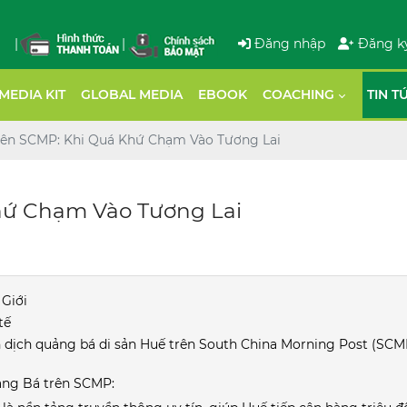
|
|
Đăng nhập
Đăng k
MEDIA KIT
GLOBAL MEDIA
EBOOK
COACHING
TIN T
rên SCMP: Khi Quá Khứ Chạm Vào Tương Lai
hứ Chạm Vào Tương Lai
Giới
tế
 dịch quảng bá di sản Huế trên South China Morning Post (SCMP
ảng Bá trên SCMP: