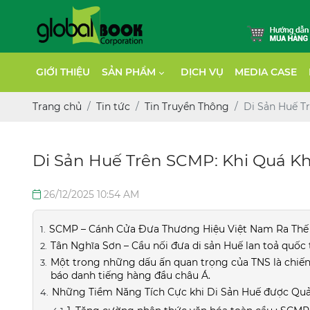
GIỚI THIỆU
SẢN PHẨM
DỊCH VỤ
MEDIA CASE
Trang chủ
Tin tức
Tin Truyền Thông
Di Sản Huế T
Di Sản Huế Trên SCMP: Khi Quá K
26/12/2025 10:54 AM
SCMP – Cánh Cửa Đưa Thương Hiệu Việt Nam Ra Thế 
Tân Nghĩa Sơn – Cầu nối đưa di sản Huế lan toả quốc 
Một trong những dấu ấn quan trọng của TNS là chiến
báo danh tiếng hàng đầu châu Á.
Những Tiềm Năng Tích Cực khi Di Sản Huế được Qu