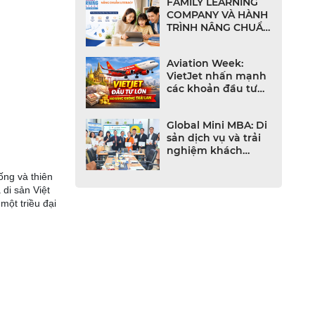
FAMILY LEARNING
COMPANY VÀ HÀNH
TRÌNH NÂNG CHUẨN
LITERACY TIẾNG
ANH CHO NHÀ
Aviation Week:
TRƯỜNG VIỆT NAM
VietJet nhấn mạnh
các khoản đầu tư
lớn vào ngành
hàng không Thái
Global Mini MBA: Di
Lan
sản dịch vụ và trải
nghiệm khách
hàng trong thời đại
số
ống và thiên
di sản Việt
một triều đại