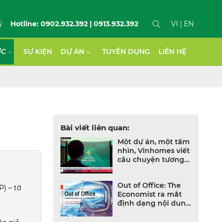
ý
Hotline: 0902.932.392 | 0913.932.392
VI
| EN
ỨC
SỰ KIỆN
DỰ ÁN
TUYỂN DỤNG
LIÊN HỆ
Bài viết liên quan:
Một dự án, một tầm
nhìn, Vinhomes viết
câu chuyện tương
lai Việt Nam trên
CNBC
Out of Office: The
) – tờ
Economist ra mắt
định dạng nội dung
mới dành cho CEO