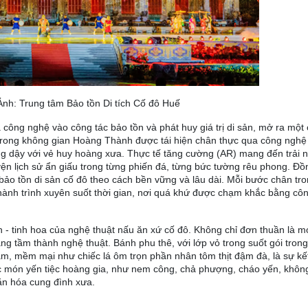
Ảnh: Trung tâm Bảo tồn Di tích Cố đô Huế
công nghệ vào công tác bảo tồn và phát huy giá trị di sản, mở ra một 
trong không gian Hoàng Thành được tái hiện chân thực qua công nghệ 
ống dậy với vẻ huy hoàng xưa. Thực tế tăng cường (AR) mang đến trải
 lịch sử ẩn giấu trong từng phiến đá, từng bức tường rêu phong. Đồn
bảo tồn di sản cố đô theo cách bền vững và lâu dài. Mỗi bước chân t
hành trình xuyên suốt thời gian, nơi quá khứ được chạm khắc bằng cô
h - tinh hoa của nghệ thuật nấu ăn xứ cố đô. Không chỉ đơn thuần là 
ng tầm thành nghệ thuật. Bánh phu thê, với lớp vỏ trong suốt gói tron
ậm, mềm mại như chiếc lá ôm trọn phần nhân tôm thịt đậm đà, là sự k
ác món yến tiệc hoàng gia, như nem công, chả phượng, cháo yến, không
ăn hóa cung đình xưa.