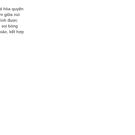
ật hòa quyện
ằm giữa núi
tình được
g soi bóng
 xảo, kết hợp