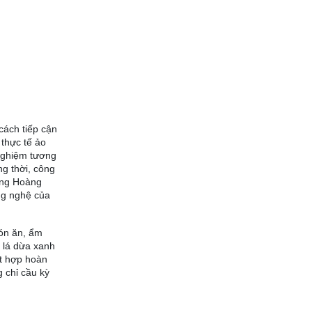
cách tiếp cận
thực tế ảo
 nghiệm tương
g thời, công
rong Hoàng
ng nghệ của
món ăn, ẩm
g lá dừa xanh
ết hợp hoàn
 chỉ cầu kỳ