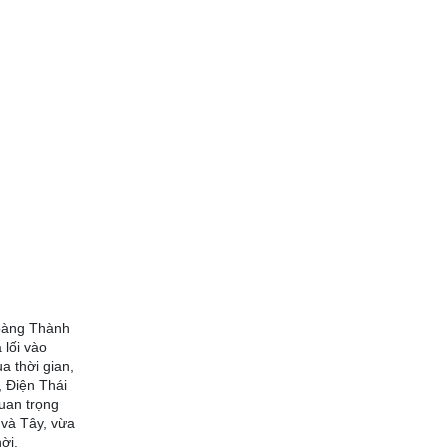
Hoàng Thành
 lối vào
a thời gian,
, Điện Thái
quan trọng
và Tây, vừa
ời.