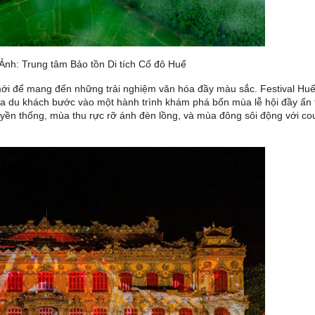
Ảnh: Trung tâm Bảo tồn Di tích Cố đô Huế
mới để mang đến những trải nghiệm văn hóa đầy màu sắc. Festival Huế
đưa du khách bước vào một hành trình khám phá bốn mùa lễ hội đầy ấn
truyền thống, mùa thu rực rỡ ánh đèn lồng, và mùa đông sôi động với c