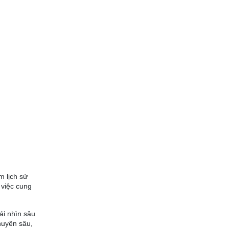
m lịch sử
 việc cung
ái nhìn sâu
huyên sâu,