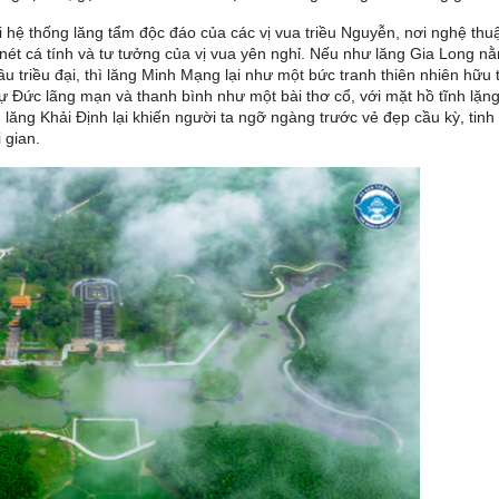
 hệ thống lăng tẩm độc đáo của các vị vua triều Nguyễn, nơi nghệ thu
 nét cá tính và tư tưởng của vị vua yên nghỉ. Nếu như lăng Gia Long n
 triều đại, thì lăng Minh Mạng lại như một bức tranh thiên nhiên hữu 
ự Đức lãng mạn và thanh bình như một bài thơ cổ, với mặt hồ tĩnh lặn
 lăng Khải Định lại khiến người ta ngỡ ngàng trước vẻ đẹp cầu kỳ, tinh
 gian.