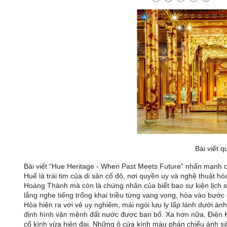
Bài viết 
Bài viết “Hue Heritage - When Past Meets Future” nhấn mạnh c
Huế là trái tim của di sản cố đô, nơi quyền uy và nghệ thuật 
Hoàng Thành mà còn là chứng nhân của biết bao sự kiện lịch s
lắng nghe tiếng trống khai triều từng vang vọng, hòa vào bước
Hòa hiện ra với vẻ uy nghiêm, mái ngói lưu ly lấp lánh dưới ánh 
định hình vận mệnh đất nước được ban bố. Xa hơn nữa, Điện 
cổ kính vừa hiện đại. Những ô cửa kính màu phản chiếu ánh sá