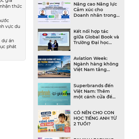
ộc giả
Nâng cao Năng lực
o nhận thức
Cảm xúc cho
Doanh nhân trong
 nước
Thời đại Bất định
ĩnh vực du
Kết nối hợp tác
giữa Global Book và
c dự án
Trường Đại học
tục phát
Khoa học Xã hội và
Nhân văn
Aviation Week:
Ngành hàng không
Việt Nam tăng
trưởng mạnh, đội
bay và hạ tầng
Superbrands đến
bùng nổ
Việt Nam: Thêm
một cánh cửa để
thương hiệu Việt
bước ra thế giới
CÓ NÊN CHO CON
HỌC TIẾNG ANH TỪ
2 TUỔI?