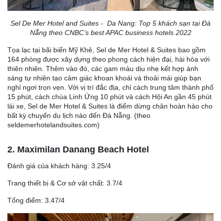
Sel De Mer Hotel and Suites - Da Nang: Top 5 khách sạn tại Đà
Nẵng theo CNBC’s best APAC business hotels 2022
Tọa lạc tại bãi biển Mỹ Khê, Sel de Mer Hotel & Suites bao gồm
164 phòng được xây dựng theo phong cách hiện đại, hài hòa với
thiên nhiên. Thêm vào đó, các gam màu dịu nhẹ kết hợp ánh
sáng tự nhiên tạo cảm giác khoan khoái và thoải mái giúp bạn
nghỉ ngơi trọn vẹn. Với vị trí đắc địa, chỉ cách trung tâm thành phố
15 phút, cách chùa Linh Ứng 10 phút và cách Hội An gần 45 phút
lái xe, Sel de Mer Hotel & Suites là điểm dừng chân hoàn hảo cho
bất kỳ chuyến du lịch nào đến Đà Nẵng. (theo
seldemerhotelandsuites.com)
2. Maximilan Danang Beach Hotel
Đánh giá của khách hàng: 3.25/4
Trang thiết bị & Cơ sở vật chất: 3.7/4
Tổng điểm: 3.47/4