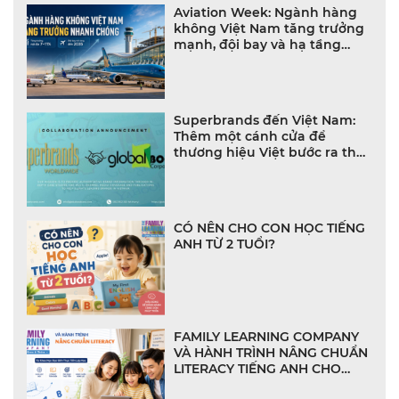
Aviation Week: Ngành hàng
không Việt Nam tăng trưởng
mạnh, đội bay và hạ tầng
bùng nổ
Superbrands đến Việt Nam:
Thêm một cánh cửa để
thương hiệu Việt bước ra thế
giới
CÓ NÊN CHO CON HỌC TIẾNG
ANH TỪ 2 TUỔI?
FAMILY LEARNING COMPANY
VÀ HÀNH TRÌNH NÂNG CHUẨN
LITERACY TIẾNG ANH CHO
NHÀ TRƯỜNG VIỆT NAM