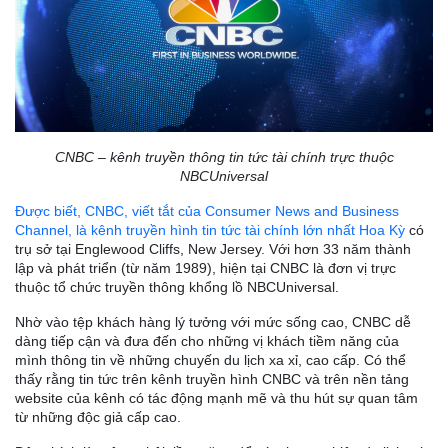
CNBC – kênh truyền thông tin tức tài chính trực thuộc
NBCUniversal
Được biết, CNBC, viết tắt của Consumer News and Business
Channel, là kênh truyền hình tin tức tài chính lớn nhất Hoa Kỳ
có
trụ sở tại Englewood Cliffs, New Jersey. Với hơn 33 năm thành
lập và phát triển (từ năm 1989), hiện tại CNBC là đơn vị trực
thuộc tổ chức truyền thông khổng lồ NBCUniversal.
Nhờ vào tệp khách hàng lý tưởng với mức sống cao, CNBC dễ
dàng tiếp cận và đưa đến cho những vị khách tiềm năng của
mình thông tin về những chuyến du lịch xa xỉ, cao cấp. Có thể
thấy rằng tin tức trên kênh truyền hình CNBC và trên nền tảng
website của kênh có tác động mạnh mẽ và thu hút sự quan tâm
từ những độc giả cấp cao.