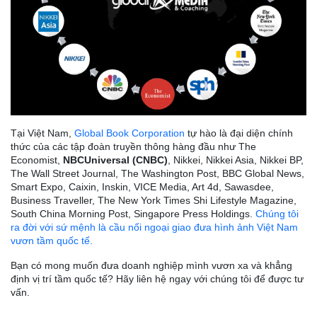
Tại Việt Nam,
Global Book Corporation
tự hào là đại diện chính
thức của các tập đoàn truyền thông hàng đầu như The
Economist,
NBCUniversal (CNBC)
, Nikkei, Nikkei Asia, Nikkei BP,
The Wall Street Journal, The Washington Post, BBC Global News,
Smart Expo, Caixin, Inskin, VICE Media, Art 4d, Sawasdee,
Business Traveller, The New York Times Shi Lifestyle Magazine,
South China Morning Post, Singapore Press Holdings.
Chúng tôi
ra đời với sứ mệnh là cầu nối ngoại giao đưa hình ảnh Việt Nam
vươn tầm quốc tế.
Bạn có mong muốn đưa doanh nghiệp mình vươn xa và khẳng
định vị trí tầm quốc tế? Hãy liên hệ ngay với chúng tôi để được tư
vấn.