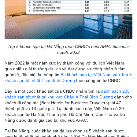
Top 5 khách sạn tại Đà Nẵng theo CNBC’s best APAC business
hotels 2022
Năm 2022 là một năm cực kỳ thành công với du lịch Việt Nam
qua nhiều giải thưởng du lịch và đạt được sự công nhận ở tầm
quốc tế, đặc biệt là thông tin
Ba khách sạn tại Việt Nam vào Top 5
khách sạn tốt nhất Thái Bình Dương
theo công bố từ CNBC.
Đây là một cuộc khảo sát của CNBC nhằm tìm ra
danh sách 235
khách sạn tốt nhất tại khu vực Châu Á Thái Bình Dương
dành cho
khách đi công tác (Best Hotels for Business Travelers) tại 47
thành phố và 13 quốc gia. Tại danh sách này, Việt Nam có 20
khách sạn từ Hà Nội, Thành phố Hồ Chí Minh, Cần Thơ và Đà
Nẵng được đánh giá cao tại khu vực APAC.
Tại Đà Nẵng, cuộc khảo sát đã lựa chọn ra 5 khách sạn được
xem là tốt nhất tại thành phố này là Sel De Mer Hotel and Suites