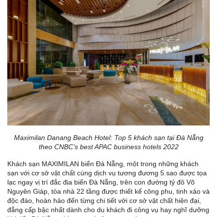
Maximilan Danang Beach Hotel: Top 5 khách sạn tại Đà Nẵng
theo CNBC’s best APAC business hotels 2022
Khách sạn MAXIMILAN biển Đà Nẵng, một trong những khách
sạn với cơ sở vật chất cùng dịch vụ tương đương 5 sao được tọa
lạc ngay vị trí đắc địa biển Đà Nẵng, trên con đường tỷ đô Võ
Nguyên Giáp, tòa nhà 22 tầng được thiết kế công phu, tinh xảo và
độc đáo, hoàn hảo đến từng chi tiết với cơ sở vật chất hiện đại,
đẳng cấp bậc nhất dành cho du khách đi công vụ hay nghĩ dưỡng