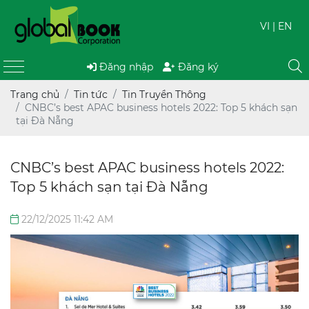
VI
| EN
Đăng nhập
Đăng ký
Trang chủ
Tin tức
Tin Truyền Thông
CNBC’s best APAC business hotels 2022: Top 5 khách sạn
tại Đà Nẵng
CNBC’s best APAC business hotels 2022:
Top 5 khách sạn tại Đà Nẵng
22/12/2025 11:42 AM