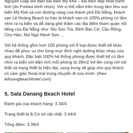
Nguyên Giáp đối diện bãi biển Mỹ Khê – bãi biển đẹp nhất hành
tinh (do Forbes bình chọn). Với vị thế nằm trên trung tâm khu vực
biển Mỹ Khê và con đường vàng của thành phố Đà Nẵng, khách
sạn Lê Hoàng Beach tự hào là khách sạn có 100% phòng có tầm
nhìn ra ra biển và dễ dàng ghé thăm các địa điểm tham quan nổi
tiếng của Đà Nẵng như: Núi Sơn Trà, Đỉnh Bàn Cờ, Cầu Rồng,
Chợ Hàn, Núi Ngũ Hành Sơn,…
Với hệ thống gồm hơn 100 phòng với 8 loại được thiết kế khác
nhau để phục vụ cho từng mục đích nghỉ dưỡng khác nhau của
quý khách. Đặc biệt 100% hệ thống phòng được thiết kế có tầm
nhìn ra biển với diện tích mỗi phòng từ 28m2 trở lên cùng với nội
thất và trang thiết bị hiện đại, sang trọng sẽ giúp cho quý khách
có cảm giác thoải mái trong chuyến đi của mình. (
theo
lehoangbeachhotel.com
)
5. Sala Danang Beach Hotel
Đánh giá của khách hàng: 3.34/4
Trang thiết bị & Cơ sở vật chất: 3.44/4
Tổng điểm: 3.39/4