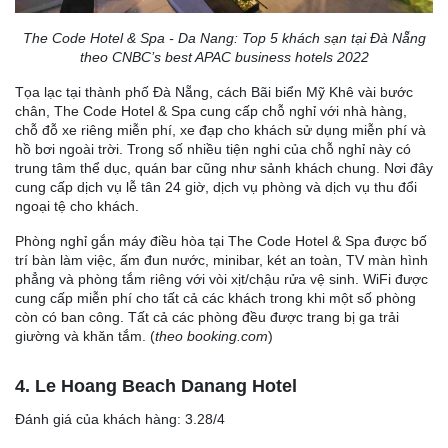
The Code Hotel & Spa - Da Nang: Top 5 khách sạn tại Đà Nẵng
theo CNBC’s best APAC business hotels 2022
Tọa lạc tại thành phố Đà Nẵng, cách Bãi biển Mỹ Khê vài bước
chân, The Code Hotel & Spa cung cấp chỗ nghỉ với nhà hàng,
chỗ đỗ xe riêng miễn phí, xe đạp cho khách sử dụng miễn phí và
hồ bơi ngoài trời. Trong số nhiều tiện nghi của chỗ nghỉ này có
trung tâm thể dục, quán bar cũng như sảnh khách chung. Nơi đây
cung cấp dịch vụ lễ tân 24 giờ, dịch vụ phòng và dịch vụ thu đổi
ngoại tệ cho khách.
Phòng nghỉ gắn máy điều hòa tại The Code Hotel & Spa được bố
trí bàn làm việc, ấm đun nước, minibar, két an toàn, TV màn hình
phẳng và phòng tắm riêng với vòi xịt/chậu rửa vệ sinh. WiFi được
cung cấp miễn phí cho tất cả các khách trong khi một số phòng
còn có ban công. Tất cả các phòng đều được trang bị ga trải
giường và khăn tắm. (
theo booking.com
)
4. Le Hoang Beach Danang Hotel
Đánh giá của khách hàng: 3.28/4