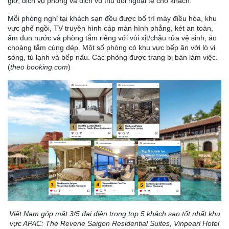
giờ, dịch vụ phòng và dịch vụ thu đổi ngoại tệ cho khách.
Mỗi phòng nghỉ tại khách sạn đều được bố trí máy điều hòa, khu
vực ghế ngồi, TV truyền hình cáp màn hình phẳng, két an toàn,
ấm đun nước và phòng tắm riêng với vòi xịt/chậu rửa vệ sinh, áo
choàng tắm cùng dép. Một số phòng có khu vực bếp ăn với lò vi
sóng, tủ lạnh và bếp nấu. Các phòng được trang bị bàn làm việc.
(
theo booking.com
)
Việt Nam góp mặt 3/5 đai diện trong top 5 khách sạn tốt nhất khu
vực APAC: The Reverie Saigon Residential Suites, Vinpearl Hotel