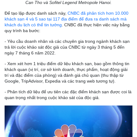
Can Tho và Sofitel Legend Metropole Hanoi.
Để tạo lập được danh sách này,
CNBC đã phân tích hơn 10.000
khách sạn 4 và 5 sao tại 117 địa điểm để đưa ra danh sách mà
khách du lịch có thể tin tưởng
. CNBC đã thực hiện việc này bằng
quy trình ba bước:
- Yêu cầu doanh nhân và các chuyên gia trong ngành khách sạn
trả lời cuộc khảo sát độc giả của CNBC từ ngày 3 tháng 5 đến
ngày 7 tháng 6 năm 2022.
- Xem xét hơn 1 triệu điểm dữ liệu khách sạn, bao gồm thông tin
khách quan (vị trí, cơ sở kinh doanh, thực phẩm, hoạt động giải
trí và đặc điểm của phòng) và đánh giá chủ quan (thu thập từ
Google, TripAdvisor, Expedia và các trang web tương tự).
- Phân tích dữ liệu để ưu tiên các đặc điểm khách sạn được coi là
quan trọng nhất trong cuộc khảo sát của độc giả.