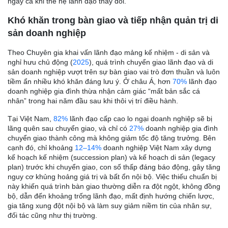
ngay cả khi thế hệ lãnh đạo thay đổi.
Khó khăn trong bàn giao và tiếp nhận quản trị di
sản doanh nghiệp
Theo Chuyên gia khai vấn lãnh đạo mảng kế nhiệm - di sản và
nghỉ hưu chủ động (
2025
), quá trình chuyển giao lãnh đạo và di
sản doanh nghiệp vượt trên sự bàn giao vai trò đơn thuần và luôn
tiềm ẩn nhiều khó khăn đáng lưu ý. Ở châu Á, hơn
70%
lãnh đạo
doanh nghiệp gia đình thừa nhận cảm giác “mất bản sắc cá
nhân” trong hai năm đầu sau khi thôi vị trí điều hành.
Tại Việt Nam,
82%
lãnh đạo cấp cao lo ngại doanh nghiệp sẽ bị
lãng quên sau chuyển giao, và chỉ có
27%
doanh nghiệp gia đình
chuyển giao thành công mà không giảm tốc độ tăng trưởng. Bên
cạnh đó, chỉ khoảng
12–14%
doanh nghiệp Việt Nam xây dựng
kế hoạch kế nhiệm (succession plan) và kế hoạch di sản (legacy
plan) trước khi chuyển giao, con số thấp đáng báo động, gây tăng
nguy cơ khủng hoảng giá trị và bất ổn nội bộ. Việc thiếu chuẩn bị
này khiến quá trình bàn giao thường diễn ra đột ngột, không đồng
bộ, dẫn đến khoảng trống lãnh đạo, mất định hướng chiến lược,
gia tăng xung đột nội bộ và làm suy giảm niềm tin của nhân sự,
đối tác cũng như thị trường.