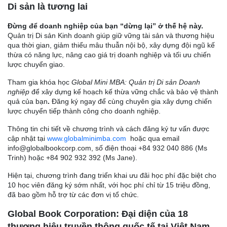
Di sản là tương lai
Đừng để doanh nghiệp của bạn “dừng lại” ở thế hệ này.
Quản trị Di sản Kinh doanh giúp giữ vững tài sản và thương hiệu
qua thời gian, giảm thiểu mâu thuẫn nội bộ, xây dựng đội ngũ kế
thừa có năng lực, nâng cao giá trị doanh nghiệp và tối ưu chiến
lược chuyển giao.
Tham gia khóa học
Global Mini MBA: Quản trị Di sản Doanh
nghiệp
để xây dựng kế hoạch kế thừa vững chắc và bảo vệ thành
quả của bạn
.
Đăng ký ngay để cùng chuyên gia xây dựng chiến
lược chuyển tiếp thành công cho doanh nghiệp.
Thông tin chi tiết về chương trình và cách đăng ký tư vấn được
cập nhật tại
www.globalminimba.com
hoặc qua email
info@globalbookcorp.com, số điện thoại +84 932 040 886 (Ms
Trinh) hoặc +84 902 932 392 (Ms Jane).
Hiện tại, chương trình đang triển khai ưu đãi học phí đặc biệt cho
10 học viên đăng ký sớm nhất, với học phí chỉ từ 15 triệu đồng,
đã bao gồm hỗ trợ từ các đơn vị tổ chức.
Global Book Corporation: Đại diện của 18
thương hiệu truyền thông quốc tế tại Việt Nam