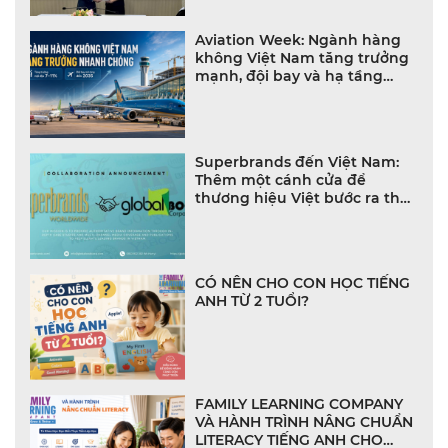
Aviation Week: Ngành hàng
không Việt Nam tăng trưởng
mạnh, đội bay và hạ tầng
bùng nổ
Superbrands đến Việt Nam:
Thêm một cánh cửa để
thương hiệu Việt bước ra thế
giới
CÓ NÊN CHO CON HỌC TIẾNG
ANH TỪ 2 TUỔI?
FAMILY LEARNING COMPANY
VÀ HÀNH TRÌNH NÂNG CHUẨN
LITERACY TIẾNG ANH CHO