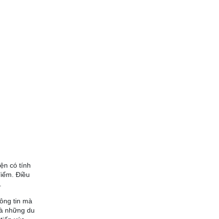
ện có tính
điểm. Điều
.
hông tin mà
là những du