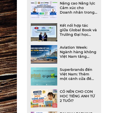
Nâng cao Năng lực
Cảm xúc cho
Doanh nhân trong
Thời đại Bất định
Kết nối hợp tác
giữa Global Book và
Trường Đại học
Khoa học Xã hội và
Nhân văn
Aviation Week:
Ngành hàng không
Việt Nam tăng
trưởng mạnh, đội
bay và hạ tầng
Superbrands đến
bùng nổ
Việt Nam: Thêm
một cánh cửa để
thương hiệu Việt
bước ra thế giới
CÓ NÊN CHO CON
HỌC TIẾNG ANH TỪ
2 TUỔI?