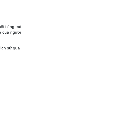
ổi tiếng mà
ê của người
lịch sử qua