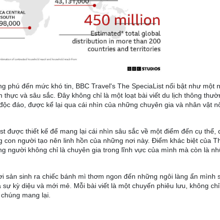
ong phú đến mức khó tin, BBC Travel's The SpeciaList nổi bật như một 
hực và sâu sắc. Đây không chỉ là một loạt bài viết du lịch thông thườ
ộc đáo, được kể lại qua cái nhìn của những chuyên gia và nhân vật nổi
ist được thiết kế để mang lại cái nhìn sâu sắc về một điểm đến cụ thể,
g con người tạo nên linh hồn của những nơi này. Điểm khác biệt của T
ng người không chỉ là chuyên gia trong lĩnh vực của mình mà còn là n
i sản sinh ra chiếc bánh mì thơm ngon đến những ngôi làng ẩn mình
sự kỳ diệu và mới mẻ. Mỗi bài viết là một chuyến phiêu lưu, không ch
 chúng mang lại.