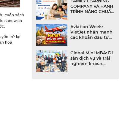
FAMILY LEARNING
COMPANY VÀ HÀNH
TRÌNH NÂNG CHUẨN
iều cuốn sách
LITERACY TIẾNG
iếc sandwich
ANH CHO NHÀ
ớc.
Aviation Week:
TRƯỜNG VIỆT NAM
VietJet nhấn mạnh
yên trở lại
các khoản đầu tư
văn hóa
lớn vào ngành
hàng không Thái
Global Mini MBA: Di
Lan
sản dịch vụ và trải
nghiệm khách
hàng trong thời đại
số