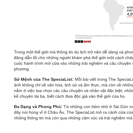
Trong một thế giới mà thông tin du lịch trở nên dễ dàng và ph
đăng dẫn lối cho những người khám phá thế giới một cách chân t
cuộc hành trình mở cửa vào những trải nghiệm và câu chuyện đ
phương.
Sứ Mệnh của The SpeciaList:
Mỗi bài viết trong The SpeciaL
ánh không chỉ về văn hóa, lịch sử và ẩm thực, mà còn về nhữn
nằm ở việc lựa chọn các câu chuyện và nhân vật đặc biệt, nhữ
kể chuyện tài ba, biết cách đưa độc giả vào thế giới của họ.
Đa Dạng và Phong Phú:
Từ những con hẻm nhỏ ở Sài Gòn nơ
dãy núi hùng vĩ ở Châu Âu, The SpeciaList mở ra cánh cửa của 
những thông tin mà còn qua những cảm xúc và trải nghiệm mà