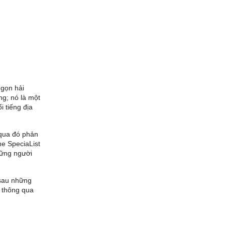
ngọn hải
ng; nó là một
 tiếng địa
 qua đó phản
he SpeciaList
hững người
 sau những
ỉ thông qua