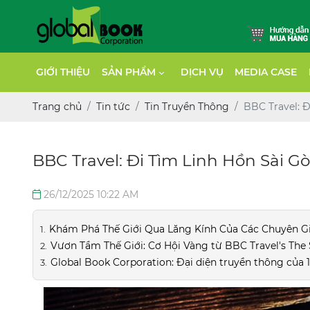
GIỚI THIỆU
SẢN PHẨM
DỊCH VỤ
MEDIA CASE
Trang chủ
Tin tức
Tin Truyền Thông
BBC Travel: 
BBC Travel: Đi Tìm Linh Hồn Sài 
26/12/2025 10:22 AM
Khám Phá Thế Giới Qua Lăng Kính Của Các Chuyên Gia
Vươn Tầm Thế Giới: Cơ Hội Vàng từ BBC Travel's The
Global Book Corporation: Đại diện truyền thông của 