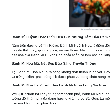
Bánh Mì Huỳnh Hoa: Điểm Hẹn Của Những Tâm Hồn Đam 
Nằm trên đường Lê Thị Riêng, Bánh Mì Huỳnh Hoa là điểm đến 
đầy đủ thịt quay, giò lụa, pate, và rau thơm. Mặc dù giá cả c
đặc sắc của Bánh Mì Huỳnh Hoa chắc chắn sẽ làm bạn hài lòn
Bánh Mì Hòa Mã: Nét Đẹp Bữa Sáng Truyền Thống
Tại Bánh Mì Hòa Mã, bữa sáng không đơn thuần là ăn vội. Đây
và trứng chiên, pate cùng thịt được phục vụ trong chảo nóng, 
Bánh Mì Như Lan: Tinh Hoa Bánh Mì Giữa Lòng Sài Gòn
Với vị trí thuận lợi ngay trung tâm thành phố, Bánh Mì Như Lan
tưởng để khám phá đa dạng hương vị ẩm thực Sài Gòn. Là một
cao mà không cần phải đi xa.