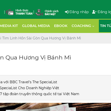
|
|
Đăng nhập
Đăng k
MEDIA KIT
GLOBAL MEDIA
EBOOK
COACHING
TIN T
Đi Tìm Linh Hồn Sài Gòn Qua Hương Vị Bánh Mì
Gòn Qua Hương Vị Bánh Mì
 với BBC Travel's The SpeciaList
 SpeciaList Cho Doanh Nghiệp Việt
17 tập đoàn truyền thông quốc tế tại Việt Nam