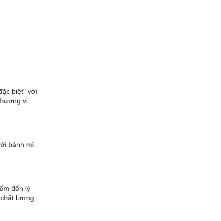
ặc biệt" với
 hương vị
với bánh mì
iểm đến lý
 chất lượng