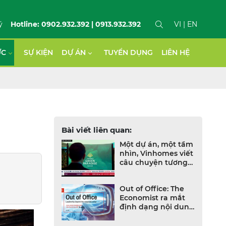
ý
Hotline: 0902.932.392 | 0913.932.392
VI
| EN
ỨC
SỰ KIỆN
DỰ ÁN
TUYỂN DỤNG
LIÊN HỆ
Bài viết liên quan:
Một dự án, một tầm
nhìn, Vinhomes viết
câu chuyện tương
lai Việt Nam trên
CNBC
Out of Office: The
Economist ra mắt
định dạng nội dung
mới dành cho CEO