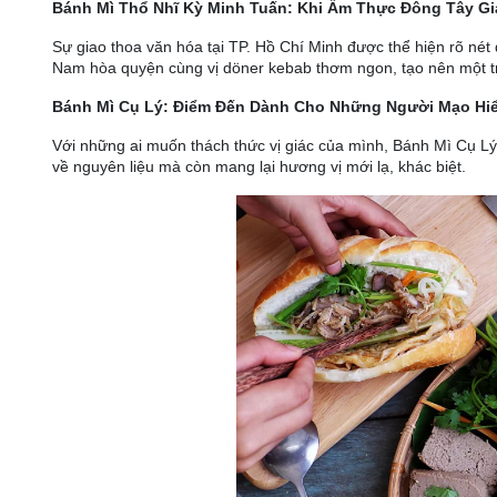
Bánh Mì Thổ Nhĩ Kỳ Minh Tuấn: Khi Ẩm Thực Đông Tây G
Sự giao thoa văn hóa tại TP. Hồ Chí Minh được thể hiện rõ né
Nam hòa quyện cùng vị döner kebab thơm ngon, tạo nên một t
Bánh Mì Cụ Lý: Điểm Đến Dành Cho Những Người Mạo Hi
Với những ai muốn thách thức vị giác của mình, Bánh Mì Cụ Lý
về nguyên liệu mà còn mang lại hương vị mới lạ, khác biệt.