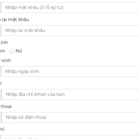
 lại mật khẩu
tính
am
Nữ
 sinh
l
 thoại
hỉ