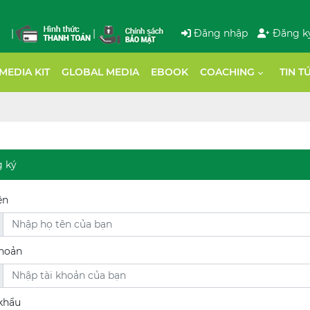
|
|
Đăng nhập
Đăng k
MEDIA KIT
GLOBAL MEDIA
EBOOK
COACHING
TIN T
 ký
ên
khoản
khẩu