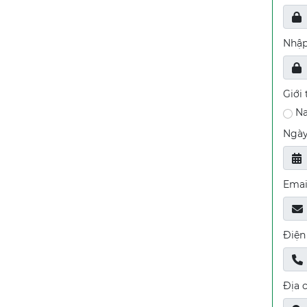
Nhập
Giới 
N
Ngày
Emai
Điện
Địa c