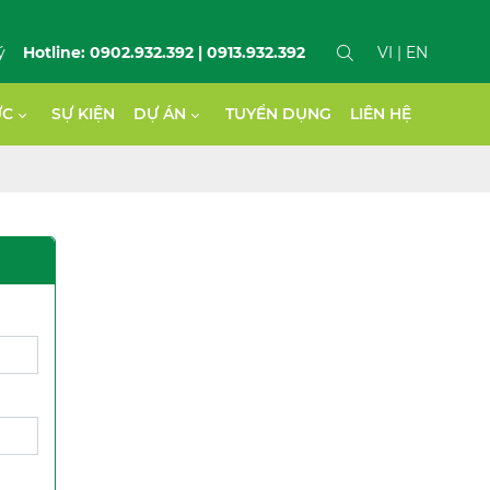
ý
Hotline: 0902.932.392 | 0913.932.392
VI
| EN
ỨC
SỰ KIỆN
DỰ ÁN
TUYỂN DỤNG
LIÊN HỆ