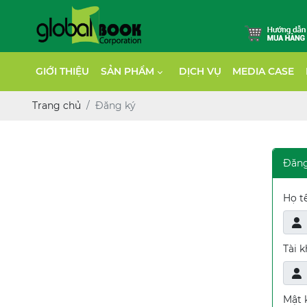
GIỚI THIỆU
SẢN PHẨM
DỊCH VỤ
MEDIA CASE
Trang chủ
Đăng ký
Đăng
Họ t
Tài 
Mật 