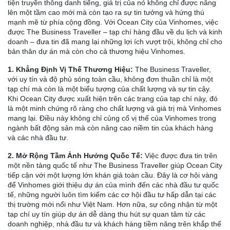
tiện truyền thông danh tiếng, giá trị của nó không chỉ được nâng
lên một tầm cao mới mà còn tạo ra sự tin tưởng và hứng thú
mạnh mẽ từ phía cộng đồng. Với Ocean City của Vinhomes, việc
được The Business Traveller – tạp chí hàng đầu về du lịch và kinh
doanh – đưa tin đã mang lại những lợi ích vượt trội, không chỉ cho
bản thân dự án mà còn cho cả thương hiệu Vinhomes.
1. Khẳng Định Vị Thế Thương Hiệu:
The Business Traveller,
với uy tín và độ phủ sóng toàn cầu, không đơn thuần chỉ là một
tạp chí mà còn là một biểu tượng của chất lượng và sự tin cậy.
Khi Ocean City được xuất hiện trên các trang của tạp chí này, đó
là một minh chứng rõ ràng cho chất lượng và giá trị mà Vinhomes
mang lại. Điều này không chỉ củng cố vị thế của Vinhomes trong
ngành bất động sản mà còn nâng cao niềm tin của khách hàng
và các nhà đầu tư.
2. Mở Rộng Tầm Ảnh Hưởng Quốc Tế:
Việc được đưa tin trên
một nền tảng quốc tế như The Business Traveller giúp Ocean City
tiếp cận với một lượng lớn khán giả toàn cầu. Đây là cơ hội vàng
để Vinhomes giới thiệu dự án của mình đến các nhà đầu tư quốc
tế, những người luôn tìm kiếm các cơ hội đầu tư hấp dẫn tại các
thị trường mới nổi như Việt Nam. Hơn nữa, sự công nhận từ một
tạp chí uy tín giúp dự án dễ dàng thu hút sự quan tâm từ các
doanh nghiệp, nhà đầu tư và khách hàng tiềm năng trên khắp thế