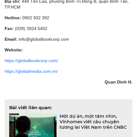
Địa chỉ:
448 Tên Lửa, phường Bình Trị Đông B, quận Bình Tân,
TP.HCM
Hotline:
0902 932 392
Fax:
(028) 3924.5452
Email:
info@globalbookcorp.com
Website:
https://globalbookcorp.com/
https://globalmedia.com.vn/
Quan Dinh H.
Bài viết liên quan:
Một dự án, một tầm nhìn,
Vinhomes viết câu chuyện
tương lai Việt Nam trên CNBC