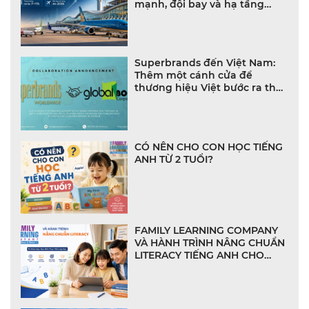
mạnh, đội bay và hạ tầng
bùng nổ
Superbrands đến Việt Nam:
Thêm một cánh cửa để
thương hiệu Việt bước ra thế
giới
CÓ NÊN CHO CON HỌC TIẾNG
ANH TỪ 2 TUỔI?
FAMILY LEARNING COMPANY
VÀ HÀNH TRÌNH NÂNG CHUẨN
LITERACY TIẾNG ANH CHO
NHÀ TRƯỜNG VIỆT NAM