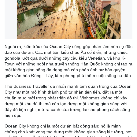
Ngoài ra, kiến trúc của Ocean City cũng góp phần làm nên sự độc
đáo của dự án. Các mặt tiền kiểu châu Âu cổ điển, những chiếc
gondola lướt qua dưới những cây cầu kiểu Venetian, và khu K-
Town với những ngôi nhà truyền thống Hàn Quốc không chỉ tạo ra
một không gian sống đa dạng mà còn phản ánh sự hòa quyện
giữa văn hóa Đông - Tây, làm phong phú thêm cuộc sống cư dân.
The Business Traveller đã nhấn mạnh tầm quan trọng của Ocean
City như một mô hình thành phố tư nhân tiên tiến, đặt ra một
chuẩn mực mới trong phát triển đô thị. Vinhomes không chỉ xây
dựng một khu đô thị mà còn tạo dựng một không gian sống với
đầy đủ tiện nghi, mở ra cánh cửa tương lai cho phong cách sống
hiện đại.
Ocean City không chỉ là một dự án bất động sản; nó là minh
chứng cho khát vọng tạo dựng một không gian sống lý tưởng, nơi