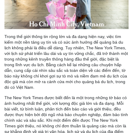
Trong thế giới thông tin rộng lớn và đa dạng hiện nay, việc tìm
kiếm một nền tảng uy tín và có sức ảnh hưởng để quảng bá du
lịch không phải là điều dễ dàng. Tuy nhiên, The New York Times,
với lịch sử phát triển lâu dài và uy tín vững chắc, đã trở thành một
trong những kênh truyền thông hàng đầu thế giới, đặc biệt là
trong lĩnh vực du lịch. Bằng cách kể lại những câu chuyện hấp
dẫn, cung cấp cái nhìn sâu sắc và toàn diện về các điểm đến, tờ
báo này không chỉ khơi gợi sự tò mò và niềm đam mê du lịch của
độc giả mà còn mở ra cánh cửa mới cho quảng bá du lịch, trong
đó có Việt Nam.
The New York Times được biết đến là một trong những tờ báo có
ảnh hưởng nhất thế giới, với lượng độc giả lớn và đa dạng. Mỗi
bài viết, từ bình luận, phân tích đến báo cáo và giới thiệu, đều
được thực hiện bởi đội ngũ nhà báo chuyên nghiệp, đảm bảo tính
chính xác và sâu sắc. Khi một điểm đến được The New York
Times giới thiệu, nó không chỉ đơn thuần là quảng cáo mà còn là
sự khẳng định về giá trị văn hóa, lịch sử và du lịch của địa điểm