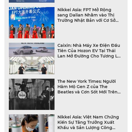
Nikkei Asia: FPT Mở Rộng
sang Dalian Nhằm vào Thị
Trường Nhật Bản với Cơ Sở
Phát Triển Lớn
Caixin: Nhà Máy Xe Điện Đầu
Tiên Của Hozon EV Tại Thái
Lan Mở Đường Cho Tương Lai
Xanh
The New York Times: Người
Hâm Mộ Gen Z của The
Beatles và Cơn Sốt Mới Trên
TikTok Với Bài Hát Now and
Then
Nikkei Asia: Việt Nam Chứng
Kiến Sự Tăng Trưởng Xuất
Khẩu và Sản Lượng Công