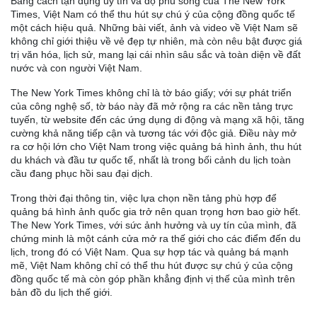
Bằng cách tận dụng uy tín và độ phủ sóng của The New York
Times, Việt Nam có thể thu hút sự chú ý của cộng đồng quốc tế
một cách hiệu quả. Những bài viết, ảnh và video về Việt Nam sẽ
không chỉ giới thiệu về vẻ đẹp tự nhiên, mà còn nêu bật được giá
trị văn hóa, lịch sử, mang lại cái nhìn sâu sắc và toàn diện về đất
nước và con người Việt Nam.
The New York Times không chỉ là tờ báo giấy; với sự phát triển
của công nghệ số, tờ báo này đã mở rộng ra các nền tảng trực
tuyến, từ website đến các ứng dụng di động và mạng xã hội, tăng
cường khả năng tiếp cận và tương tác với độc giả. Điều này mở
ra cơ hội lớn cho Việt Nam trong việc quảng bá hình ảnh, thu hút
du khách và đầu tư quốc tế, nhất là trong bối cảnh du lịch toàn
cầu đang phục hồi sau đại dịch.
Trong thời đại thông tin, việc lựa chọn nền tảng phù hợp để
quảng bá hình ảnh quốc gia trở nên quan trọng hơn bao giờ hết.
The New York Times, với sức ảnh hưởng và uy tín của mình, đã
chứng minh là một cánh cửa mở ra thế giới cho các điểm đến du
lịch, trong đó có Việt Nam. Qua sự hợp tác và quảng bá mạnh
mẽ, Việt Nam không chỉ có thể thu hút được sự chú ý của cộng
đồng quốc tế mà còn góp phần khẳng định vị thế của mình trên
bản đồ du lịch thế giới.