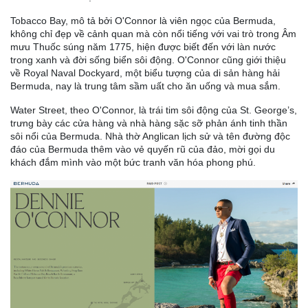
Tobacco Bay, mô tả bởi O'Connor là viên ngọc của Bermuda,
không chỉ đẹp về cảnh quan mà còn nổi tiếng với vai trò trong Âm
mưu Thuốc súng năm 1775, hiện được biết đến với làn nước
trong xanh và đời sống biển sôi động. O'Connor cũng giới thiệu
về Royal Naval Dockyard, một biểu tượng của di sản hàng hải
Bermuda, nay là trung tâm sầm uất cho ăn uống và mua sắm.
Water Street, theo O'Connor, là trái tim sôi động của St. George’s,
trưng bày các cửa hàng và nhà hàng sặc sỡ phản ánh tinh thần
sôi nổi của Bermuda. Nhà thờ Anglican lịch sử và tên đường độc
đáo của Bermuda thêm vào vẻ quyến rũ của đảo, mời gọi du
khách đắm mình vào một bức tranh văn hóa phong phú.