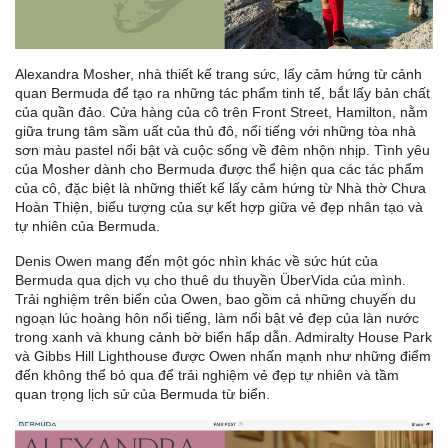
Alexandra Mosher, nhà thiết kế trang sức, lấy cảm hứng từ cảnh
quan Bermuda để tạo ra những tác phẩm tinh tế, bắt lấy bản chất
của quần đảo. Cửa hàng của cô trên Front Street, Hamilton, nằm
giữa trung tâm sầm uất của thủ đô, nổi tiếng với những tòa nhà
sơn màu pastel nổi bật và cuộc sống về đêm nhộn nhịp. Tình yêu
của Mosher dành cho Bermuda được thể hiện qua các tác phẩm
của cô, đặc biệt là những thiết kế lấy cảm hứng từ Nhà thờ Chưa
Hoàn Thiện, biểu tượng của sự kết hợp giữa vẻ đẹp nhân tạo và
tự nhiên của Bermuda.
Denis Owen mang đến một góc nhìn khác về sức hút của
Bermuda qua dịch vụ cho thuê du thuyền ÜberVida của mình.
Trải nghiệm trên biển của Owen, bao gồm cả những chuyến du
ngoạn lúc hoàng hôn nổi tiếng, làm nổi bật vẻ đẹp của làn nước
trong xanh và khung cảnh bờ biển hấp dẫn. Admiralty House Park
và Gibbs Hill Lighthouse được Owen nhấn mạnh như những điểm
đến không thể bỏ qua để trải nghiệm vẻ đẹp tự nhiên và tầm
quan trọng lịch sử của Bermuda từ biển.