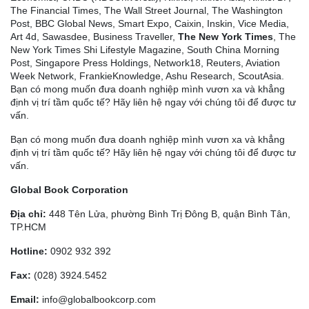
The Financial Times, The Wall Street Journal, The Washington
Post, BBC Global News, Smart Expo, Caixin, Inskin, Vice Media,
Art 4d, Sawasdee, Business Traveller,
The New York Times
, The
New York Times Shi Lifestyle Magazine, South China Morning
Post, Singapore Press Holdings, Network18, Reuters, Aviation
Week Network, FrankieKnowledge, Ashu Research, ScoutAsia.
Bạn có mong muốn đưa doanh nghiệp mình vươn xa và khẳng
định vị trí tầm quốc tế? Hãy liên hệ ngay với chúng tôi để được tư
vấn.
Bạn có mong muốn đưa doanh nghiệp mình vươn xa và khẳng
định vị trí tầm quốc tế? Hãy liên hệ ngay với chúng tôi để được tư
vấn.
Global Book Corporation
Địa chỉ:
448 Tên Lửa, phường Bình Trị Đông B, quận Bình Tân,
TP.HCM
Hotline:
0902 932 392
Fax:
(028) 3924.5452
Email:
info@globalbookcorp.com