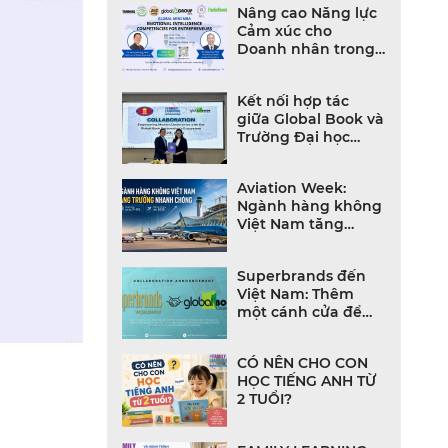
Nâng cao Năng lực
Cảm xúc cho
Doanh nhân trong
Thời đại Bất định
Kết nối hợp tác
giữa Global Book và
Trường Đại học
Khoa học Xã hội và
Nhân văn
Aviation Week:
Ngành hàng không
Việt Nam tăng
trưởng mạnh, đội
bay và hạ tầng
Superbrands đến
bùng nổ
Việt Nam: Thêm
một cánh cửa để
thương hiệu Việt
bước ra thế giới
CÓ NÊN CHO CON
HỌC TIẾNG ANH TỪ
2 TUỔI?