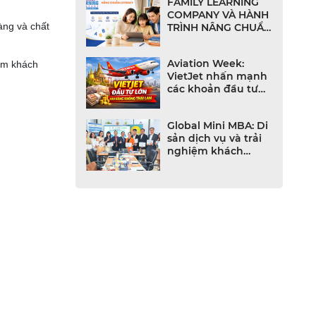
FAMILY LEARNING
COMPANY VÀ HÀNH
àng và chất
TRÌNH NÂNG CHUẨN
LITERACY TIẾNG
ANH CHO NHÀ
Aviation Week:
ệm khách
TRƯỜNG VIỆT NAM
VietJet nhấn mạnh
các khoản đầu tư
lớn vào ngành
hàng không Thái
Global Mini MBA: Di
Lan
sản dịch vụ và trải
nghiệm khách
hàng trong thời đại
số