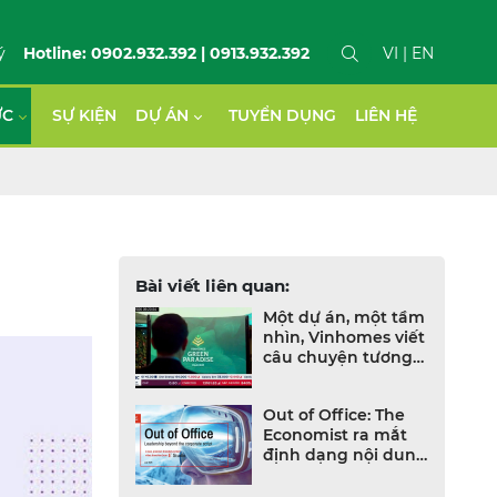
ý
Hotline: 0902.932.392 | 0913.932.392
VI
| EN
ỨC
SỰ KIỆN
DỰ ÁN
TUYỂN DỤNG
LIÊN HỆ
Bài viết liên quan:
Một dự án, một tầm
nhìn, Vinhomes viết
câu chuyện tương
lai Việt Nam trên
CNBC
Out of Office: The
Economist ra mắt
định dạng nội dung
mới dành cho CEO