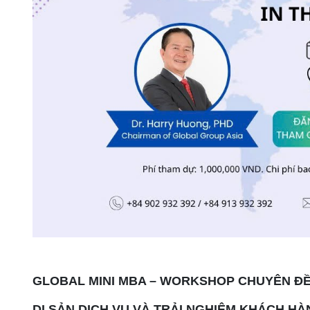
GLOBAL MINI MBA – WORKSHOP CHUYÊN Đ
DI SẢN DỊCH VỤ VÀ TRẢI NGHIỆM KHÁCH HÀ