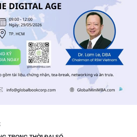
Ề
NG TRONG THỜI ĐẠI SỐ