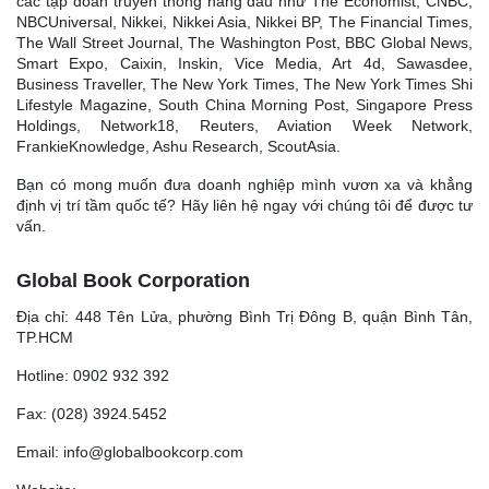
các tập đoàn truyền thông hàng đầu như The Economist, CNBC,
NBCUniversal, Nikkei, Nikkei Asia, Nikkei BP, The Financial Times,
The Wall Street Journal, The Washington Post, BBC Global News,
Smart Expo, Caixin, Inskin, Vice Media, Art 4d, Sawasdee,
Business Traveller, The New York Times, The New York Times Shi
Lifestyle Magazine, South China Morning Post, Singapore Press
Holdings, Network18, Reuters, Aviation Week Network,
FrankieKnowledge, Ashu Research, ScoutAsia.
Bạn có mong muốn đưa doanh nghiệp mình vươn xa và khẳng
định vị trí tầm quốc tế? Hãy liên hệ ngay với chúng tôi để được tư
vấn.
Global Book Corporation
Địa chỉ: 448 Tên Lửa, phường Bình Trị Đông B, quận Bình Tân,
TP.HCM
Hotline: 0902 932 392
Fax: (028) 3924.5452
Email: info@globalbookcorp.com