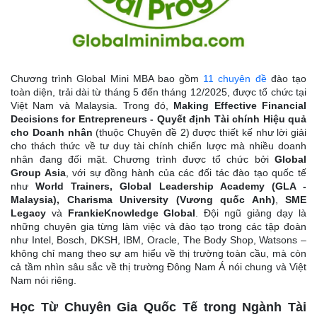
Chương trình Global Mini MBA bao gồm
11 chuyên đề
đào tạo
toàn diện, trải dài từ tháng 5 đến tháng 12/2025, được tổ chức tại
Việt Nam và Malaysia. Trong đó,
Making Effective Financial
Decisions for Entrepreneurs - Quyết định Tài chính Hiệu quả
cho Doanh nhân
(thuộc Chuyên đề 2) được thiết kế như lời giải
cho thách thức về tư duy tài chính chiến lược mà nhiều doanh
nhân đang đối mặt. Chương trình được tổ chức bởi
Global
Group Asia
, với sự đồng hành của các đối tác đào tạo quốc tế
như
World Trainers, Global Leadership Academy (GLA -
Malaysia), Charisma University (Vương quốc Anh)
,
SME
Legacy
và
FrankieKnowledge Global
. Đội ngũ giảng dạy là
những chuyên gia từng làm việc và đào tạo trong các tập đoàn
như Intel, Bosch, DKSH, IBM, Oracle, The Body Shop, Watsons –
không chỉ mang theo sự am hiểu về thị trường toàn cầu, mà còn
cả tầm nhìn sâu sắc về thị trường Đông Nam Á nói chung và Việt
Nam nói riêng.
Học Từ Chuyên Gia Quốc Tế trong Ngành Tài