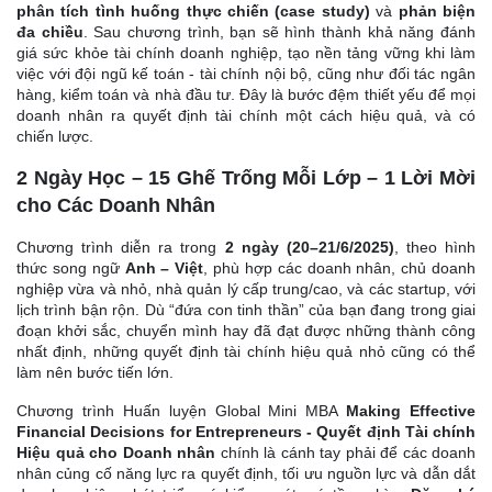
phân tích tình huống thực chiến (case study)
và
phản biện
đa chiều
. Sau chương trình, bạn sẽ hình thành khả năng đánh
giá sức khỏe tài chính doanh nghiệp, tạo nền tảng vững khi làm
việc với đội ngũ kế toán - tài chính nội bộ, cũng như đối tác ngân
hàng, kiểm toán và nhà đầu tư. Đây là bước đệm thiết yếu để mọi
doanh nhân ra quyết định tài chính một cách hiệu quả, và có
chiến lược.
2 Ngày Học – 15 Ghế Trống Mỗi Lớp – 1 Lời Mời
cho Các Doanh Nhân
Chương trình diễn ra trong
2 ngày (20–21/6/2025)
, theo hình
thức song ngữ
Anh – Việt
, phù hợp các doanh nhân, chủ doanh
nghiệp vừa và nhỏ, nhà quản lý cấp trung/cao, và các startup, với
lịch trình bận rộn. Dù “đứa con tinh thần” của bạn đang trong giai
đoạn khởi sắc, chuyển mình hay đã đạt được những thành công
nhất định, những quyết định tài chính hiệu quả nhỏ cũng có thể
làm nên bước tiến lớn.
Chương trình Huấn luyện Global Mini MBA
Making Effective
Financial Decisions for Entrepreneurs - Quyết định Tài chính
Hiệu quả cho Doanh nhân
chính là cánh tay phải để các doanh
nhân củng cố năng lực ra quyết định, tối ưu nguồn lực và dẫn dắt