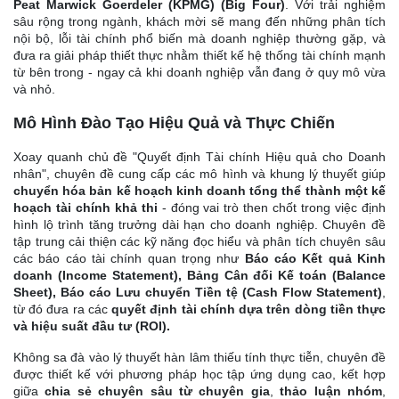
Peat Marwick Goerdeler (KPMG) (Big Four)
. Với trải nghiệm
sâu rộng trong ngành, khách mời sẽ mang đến những phân tích
nội bộ, lỗi tài chính phổ biến mà doanh nghiệp thường gặp, và
đưa ra giải pháp thiết thực nhằm thiết kế hệ thống tài chính mạnh
từ bên trong - ngay cả khi doanh nghiệp vẫn đang ở quy mô vừa
và nhỏ.
Mô Hình Đào Tạo Hiệu Quả và Thực Chiến
Xoay quanh chủ đề "Quyết định Tài chính Hiệu quả cho Doanh
nhân", chuyên đề cung cấp các mô hình và khung lý thuyết giúp
chuyển
hóa bản kế hoạch kinh doanh tổng thể thành một kế
hoạch tài chính khả thi
- đóng vai trò then chốt trong việc định
hình lộ trình tăng trưởng dài hạn cho doanh nghiệp. Chuyên đề
tập trung cải thiện các kỹ năng đọc hiểu và phân tích chuyên sâu
các báo cáo tài chính quan trọng như
Báo cáo Kết quả Kinh
doanh (Income Statement), Bảng Cân đối Kế toán (Balance
Sheet), Báo cáo Lưu chuyển Tiền tệ (Cash Flow Statement)
,
từ đó đưa ra các
quyết định tài chính dựa trên dòng tiền thực
và hiệu suất đầu tư (ROI).
Không sa đà vào lý thuyết hàn lâm thiếu tính thực tiễn, chuyên đề
được thiết kế với phương pháp học tập ứng dụng cao, kết hợp
giữa
chia sẻ chuyên sâu từ chuyên gia
,
thảo luận nhóm
,