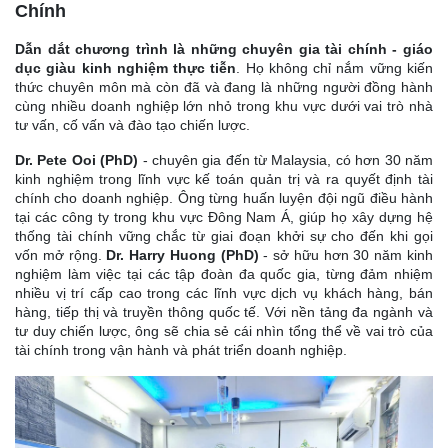
Chính
Dẫn dắt chương trình là những chuyên gia tài chính
- giáo
dục giàu kinh nghiệm thực tiễn
. Họ không chỉ nắm vững kiến
thức chuyên môn mà còn đã và đang là những người đồng hành
cùng nhiều doanh nghiệp lớn nhỏ trong khu vực dưới vai trò nhà
tư vấn, cố vấn và đào tạo chiến lược.
Dr. Pete Ooi (PhD)
- chuyên gia đến từ Malaysia, có hơn 30 năm
kinh nghiệm trong lĩnh vực kế toán quản trị và ra quyết định tài
chính cho doanh nghiệp. Ông từng huấn luyện đội ngũ điều hành
tại các công ty trong khu vực Đông Nam Á, giúp họ xây dựng hệ
thống tài chính vững chắc từ giai đoạn khởi sự cho đến khi gọi
vốn mở rộng.
Dr. Harry Huong (PhD)
- sở hữu hơn 30 năm kinh
nghiệm làm việc tại các tập đoàn đa quốc gia, từng đảm nhiệm
nhiều vị trí cấp cao trong các lĩnh vực dịch vụ khách hàng, bán
hàng, tiếp thị và truyền thông quốc tế. Với nền tảng đa ngành và
tư duy chiến lược, ông sẽ chia sẻ cái nhìn tổng thể về vai trò của
tài chính trong vận hành và phát triển doanh nghiệp.