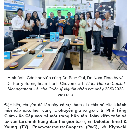
Hình ảnh: Các học viên cùng Dr. Pete Ooi, Dr. Nam Timothy và
Dr. Harry Huong hoàn thành Chuyên đề 1:
AI for Human Capital
Management - AI cho Quản lý Nguồn nhân lực
ngày 25/6/2025
vừa qua
Đặc biệt, chuyên đề lần này có sự tham gia chia sẻ của
khách
mời cấp cao,
hiện đang là
chuyên gia
và giữ vị trí
Phó Tổng
Giám đốc Cấp cao
tại
một trong bốn tập đoàn kiểm toán và
tư vấn tài chính hàng đầu thế giới
bao gồm
Deloitte, Ernst &
Young (EY), PricewaterhouseCoopers (PwC),
và
Klynveld