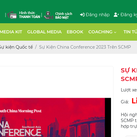
|
|
Đăng nhập
Đăng k
MEDIA KIT
GLOBAL MEDIA
EBOOK
COACHING
TIN T
Sự kiện Quốc tế
Sự Kiện China Conference 2023 Trên SCMP
SỰ K
SCM
Lượt x
L
Giá:
Hội ngh
SCMP tổ
hợp trự