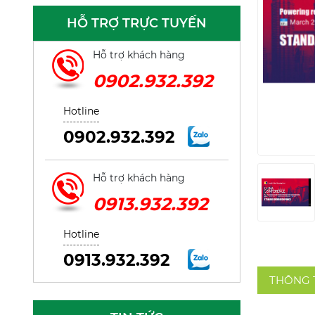
HỖ TRỢ TRỰC TUYẾN
Hỗ trợ khách hàng
0902.932.392
Hotline
0902.932.392
Hỗ trợ khách hàng
0913.932.392
Hotline
0913.932.392
THÔNG 