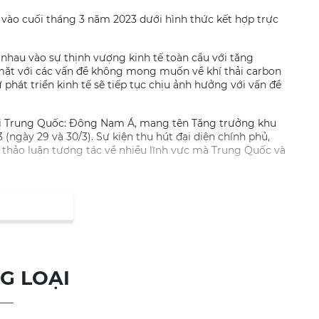
 vào cuối tháng 3 năm 2023 dưới hình thức kết hợp trực
au vào sự thịnh vượng kinh tế toàn cầu với tăng
 mặt với các vấn đề không mong muốn về khí thải carbon
ự phát triển kinh tế sẽ tiếp tục chịu ảnh hưởng với vấn đề
ghị Trung Quốc: Đông Nam Á, mang tên Tăng trưởng khu
ngày 29 và 30/3). Sự kiện thu hút đại diện chính phủ,
 thảo luận tương tác về nhiều lĩnh vực mà Trung Quốc và
h ảnh tại thị trường Trung Quốc, Hồng Kông và
hina Morning Post (SCMP) – cũng là nhà tổ chức thường
 thông duy nhất của SCMP.
ầu
G LOẠI