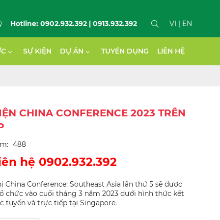
ý
Hotline: 0902.932.392 | 0913.932.392
VI
| EN
ỨC
SỰ KIỆN
DỰ ÁN
TUYỂN DỤNG
LIÊN HỆ
IỆN CHINA CONFERENCE 2023 TRÊN
P
em:
488
iên hệ 0902.932.392
ị China Conference: Southeast Asia lần thứ 5 sẽ được
 chức vào cuối tháng 3 năm 2023 dưới hình thức kết
c tuyến và trực tiếp tại Singapore.