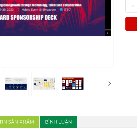
-
TIN SẢN PHẨM
BÌNH LUẬN