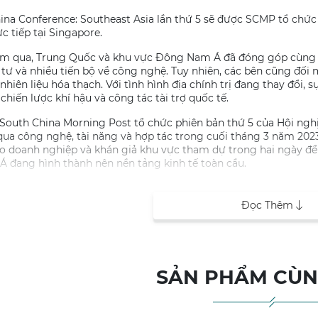
ina Conference: Southeast Asia lần thứ 5 sẽ được SCMP tổ chức
ực tiếp tại Singapore.
ăm qua, Trung Quốc và khu vực Đông Nam Á đã đóng góp cùng nh
tư và nhiều tiến bộ về công nghệ. Tuy nhiên, các bên cũng đối
hiên liệu hóa thạch. Với tình hình địa chính trị đang thay đổi, s
chiến lược khí hậu và công tác tài trợ quốc tế.
, South China Morning Post tổ chức phiên bản thứ 5 của Hội n
ua công nghệ, tài năng và hợp tác trong cuối tháng 3 năm 2023 (
o doanh nghiệp và khán giả khu vực tham dự trong hai ngày để
 đang hình thành nên nền tảng kinh tế toàn cầu.
ội để các doanh nghiêp, các tổ chức tại Việt Nam quảng bá hìn
trong cùng một thời điểm thông kênh truyền thông của South C
Đọc Thêm
n này. Tại Việt Nam, Global Book Corporation là đại diện truyền
rence là sự kiện truyền thống của SCMP tạo ảnh hưởng toàn c
SẢN PHẨM CÙN