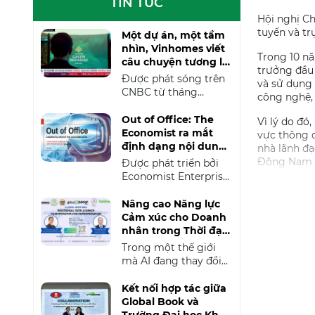
TIN TỨC
Hội nghị Ch
tuyến và tr
Một dự án, một tầm
nhìn, Vinhomes viết
Trong 10 n
câu chuyện tương lai
trưởng đầu 
Việt Nam trên CNBC
Được phát sóng trên
và sử dụng n
CNBC từ tháng
công nghệ, 
3/2026, phóng sự về
Vinhomes Green
Out of Office: The
Vì lý do đó
Paradise là một trong
Economist ra mắt
vực thông q
những dự án truyền
định dạng nội dung
nhà lãnh đạ
thông quốc tế nổi bật
mới dành cho CEO
Đông Nam Á
Được phát triển bởi
do Global Book
Economist Enterprise
Corporation, đối tác
Đây là cơ h
thuộc The Economist
và đại diện của CNBC
Singapore 
Group, Out of Office
Nâng cao Năng lực
tại Việt Nam, phối hợp
niên sự kiệ
là định dạng branded
Cảm xúc cho Doanh
triển khai. Không chỉ
content mới dành cho
nhân trong Thời đại
China Confe
giới thiệu một dự án
các CEO và nhà lãnh
Bất định
Trong một thế giới
đô thị quy mô lớn của
đạo doanh nghiệp.
mà AI đang thay đổi
Việt Nam, chương
Thông qua những câu
cách chúng ta làm
trình còn cho thấy
chuyện được kể ngoài
việc, thị trường liên
Kết nối hợp tác giữa
cách các nền tảng
không gian làm việc
tục biến động và
Global Book và
truyền thông quốc tế
quen thuộc, chương
những quyết định