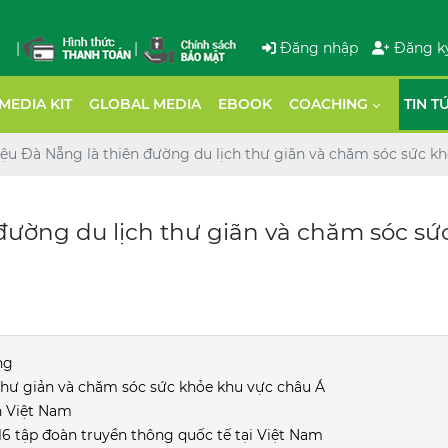
|
|
Đăng nhập
Đăng k
MEDIA KIT
GLOBAL MEDIA
EBOOK
COACHING
TIN T
ệu Đà Nẵng là thiên đường du lịch thư giãn và chăm sóc sức kh
đường du lịch thư giãn và chăm sóc sứ
ng
 thư giản và chăm sóc sức khỏe khu vực châu Á
h Việt Nam
16 tập đoàn truyền thông quốc tế tại Việt Nam