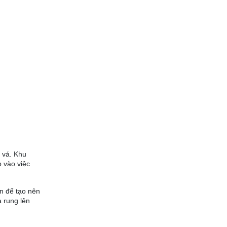
 vá. Khu
 vào việc
ên để tạo nên
a rung lên