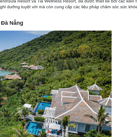
insula Resort và Tia Wellness Resort, đã được thiết kế bởi các kiến t
 nghỉ dưỡng tuyệt vời mà còn cung cấp các liệu pháp chăm sóc sức khỏ
i Đà Nẵng