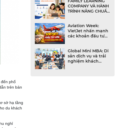
FAMILY LEARNING
COMPANY VÀ HÀNH
TRÌNH NÂNG CHUẨN
LITERACY TIẾNG
ANH CHO NHÀ
Aviation Week:
TRƯỜNG VIỆT NAM
VietJet nhấn mạnh
các khoản đầu tư
lớn vào ngành
hàng không Thái
Global Mini MBA: Di
Lan
sản dịch vụ và trải
nghiệm khách
hàng trong thời đại
số
m đến phổ
dẫn trên bản
cơ sở hạ tầng
cho du khách
hu nghỉ