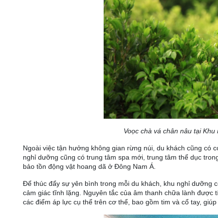
Voọc chà vá chân nâu tại Khu
Ngoài việc tận hưởng không gian rừng núi, du khách cũng có c
nghỉ dưỡng cũng có trung tâm spa mới, trung tâm thể dục tron
bảo tồn động vật hoang dã ở Đông Nam Á.
Để thúc đẩy sự yên bình trong mỗi du khách, khu nghỉ dưỡng c
cảm giác tĩnh lặng. Nguyên tắc của âm thanh chữa lành được tí
các điểm áp lực cụ thể trên cơ thể, bao gồm tim và cổ tay, giú