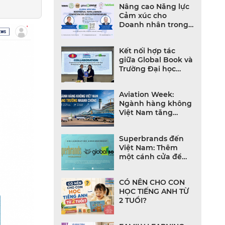
Nâng cao Năng lực
Cảm xúc cho
Doanh nhân trong
Thời đại Bất định
Kết nối hợp tác
giữa Global Book và
Trường Đại học
Khoa học Xã hội và
Nhân văn
Aviation Week:
Ngành hàng không
Việt Nam tăng
trưởng mạnh, đội
bay và hạ tầng
Superbrands đến
bùng nổ
Việt Nam: Thêm
một cánh cửa để
thương hiệu Việt
bước ra thế giới
CÓ NÊN CHO CON
HỌC TIẾNG ANH TỪ
2 TUỔI?