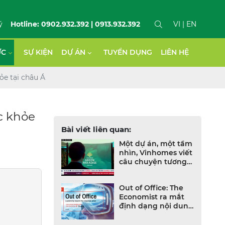
ý
Hotline: 0902.932.392 | 0913.932.392
VI
| EN
ỨC
SỰ KIỆN
DỰ ÁN
TUYỂN DỤNG
LIÊN HỆ
ỏe tại châu Á
c khỏe
Bài viết liên quan:
Một dự án, một tầm
nhìn, Vinhomes viết
câu chuyện tương
lai Việt Nam trên
CNBC
Out of Office: The
Economist ra mắt
định dạng nội dung
mới dành cho CEO