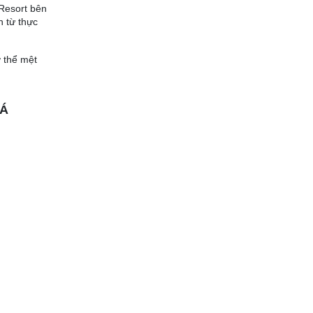
Resort bên
n từ thực
ơ thể mệt
 Á