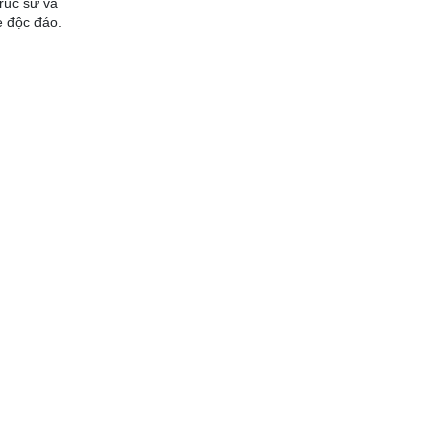
rúc sư và
e độc đáo.