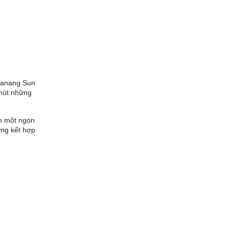
 Danang Sun
 hút những
ên một ngọn
ơng kết hợp