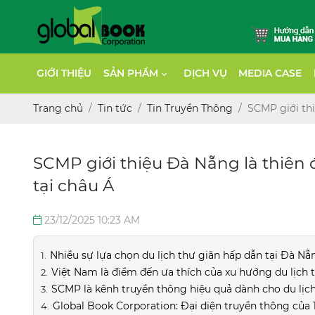
GIỚI THIỆU
SẢN PHẨM
DỊCH VỤ
MEDIA CASE
Trang chủ
Tin tức
Tin Truyền Thông
SCMP giới thi
SCMP giới thiệu Đà Nẵng là thiên 
tại châu Á
23/12/2025 10:23 AM
Nhiều sự lựa chọn du lịch thư giãn hấp dẫn tại Đà Nẵ
Việt Nam là điểm đến ưa thích của xu hướng du lịch
SCMP là kênh truyền thông hiệu quả dành cho du lịc
Global Book Corporation: Đại diện truyền thông của 