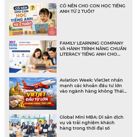
CÓ NÊN CHO CON HỌC TIẾNG
ANH TỪ 2 TUỔI?
FAMILY LEARNING COMPANY
VÀ HÀNH TRÌNH NÂNG CHUẨN
LITERACY TIẾNG ANH CHO
NHÀ TRƯỜNG VIỆT NAM
Aviation Week: VietJet nhấn
mạnh các khoản đầu tư lớn
vào ngành hàng không Thái
Lan
Global Mini MBA: Di sản dịch
vụ và trải nghiệm khách
hàng trong thời đại số