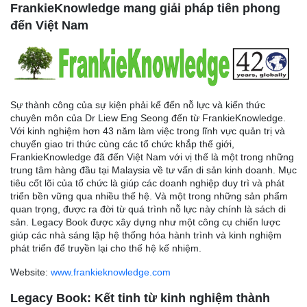
FrankieKnowledge mang giải pháp tiên phong
đến Việt Nam
Sự thành công của sự kiện phải kể đến nỗ lực và kiến thức
chuyên môn của Dr Liew Eng Seong đến từ FrankieKnowledge.
Với kinh nghiệm hơn 43 năm làm việc trong lĩnh vực quản trị và
chuyển giao tri thức cùng các tổ chức khắp thế giới,
FrankieKnowledge đã đến Việt Nam với vị thế là một trong những
trung tâm hàng đầu tại Malaysia về tư vấn di sản kinh doanh. Mục
tiêu cốt lõi của tổ chức là giúp các doanh nghiệp duy trì và phát
triển bền vững qua nhiều thế hệ. Và một trong những sản phẩm
quan trọng, được ra đời từ quá trình nỗ lực này chính là sách di
sản. Legacy Book được xây dựng như một công cụ chiến lược
giúp các nhà sáng lập hệ thống hóa hành trình và kinh nghiệm
phát triển để truyền lại cho thế hệ kế nhiệm.
Website:
www.frankieknowledge.com
Legacy Book: Kết tinh từ kinh nghiệm thành