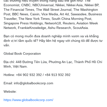
các thương hiệu truyền thông hàng đầu thế giới như: The
Economist, CNBC, NBCUniversal, Nikkei, Nikkei Asia, Nikkei BP,
The Financial Times, The Wall Street Journal, The Washington
Post, BBC News, Caixin, Vice Media, Art 4d, Sawasdee, Business
Traveller, The New York Times, South China Morning Post,
Singapore Press Holdings, Network18, Reuters, Aviation Week
Network, FrankieKnowledge, Ashu Research, ScoutAsia.
Bạn có mong muốn đưa doanh nghiệp mình vươn xa và khẳng
định vị trí tầm quốc tế? Hãy liên hệ ngay với chúng tôi để được tư
vấn.
Global Book Corporation
Địa chỉ: 448 Đường Tên Lửa, Phường An Lạc, Thành Phố Hồ Chí
Minh, Việt Nam.
Hotline: +84 902 932 392 / +84 913 932 392
Email: info@globalbookcorp.com
Website:
https://www.globalbookcorp.com/