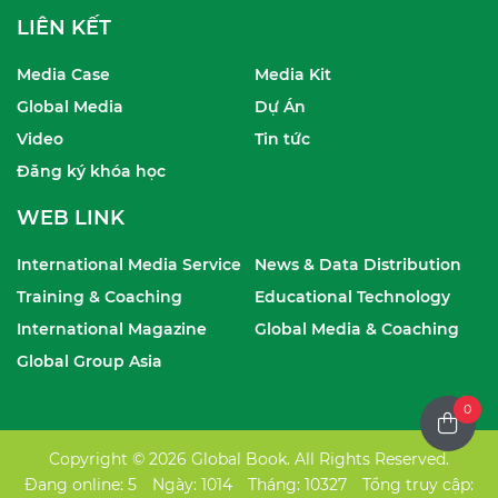
LIÊN KẾT
Media Case
Media Kit
Global Media
Dự Án
Video
Tin tức
Đăng ký khóa học
WEB LINK
International Media Service
News & Data Distribution
Training & Coaching
Educational Technology
International Magazine
Global Media & Coaching
Global Group Asia
0
Copyright © 2026 Global Book. All Rights Reserved.
Đang online: 5
Ngày: 1014
Tháng: 10327
Tổng truy cập: