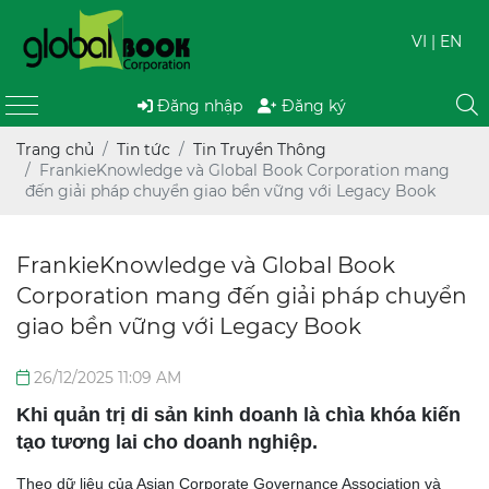
VI
| EN
Đăng nhập
Đăng ký
Trang chủ
Tin tức
Tin Truyền Thông
FrankieKnowledge và Global Book Corporation mang
đến giải pháp chuyển giao bền vững với Legacy Book
FrankieKnowledge và Global Book
Corporation mang đến giải pháp chuyển
giao bền vững với Legacy Book
26/12/2025 11:09 AM
Khi quản trị di sản kinh doanh là chìa khóa kiến
tạo tương lai cho doanh nghiệp.
Theo dữ liệu của Asian Corporate Governance Association và