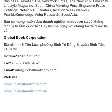
Business Traveller, The New York Times, The New York Times Shi
Lifestyle Magazine, South China Morning Post, Singapore Press
Holdings, Network18, Reuters, Aviation Week Network,
FrankieKnowledge, Ashu Research, ScoutAsia.
Bạn có mong muốn đưa doanh nghiệp mình vươn xa và khẳng
định vị trí tầm quốc tế? Hãy liên hệ ngay với chúng tôi để được tư
vấn.
Global Book Corporation
Địa chỉ:
448 Tên Lửa, phường Bình Trị Đông B, quận Bình Tân,
TP.HCM
Hotline:
0902 932 392
Fax:
(028) 3924.5452
Email:
info@globalbookcorp.com
Website:
https://globalbookcorp.com/
https://globalmedia.com.vn/